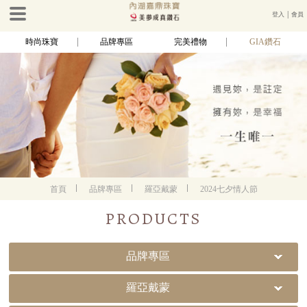
登入
│
會員
時尚珠寶
品牌專區
完美禮物
GIA鑽石
首頁
品牌專區
羅亞戴蒙
2024七夕情人節
PRODUCTS
品牌專區
羅亞戴蒙