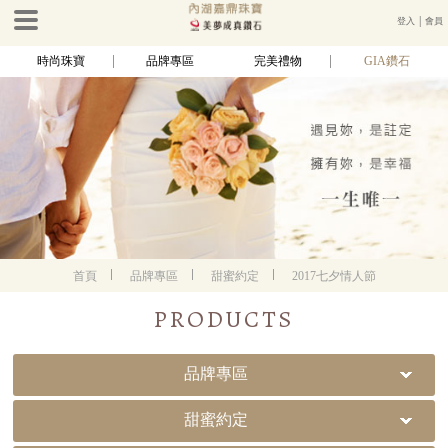
登入
│
會員
時尚珠寶
品牌專區
完美禮物
GIA鑽石
首頁
品牌專區
甜蜜約定
2017七夕情人節
PRODUCTS
品牌專區
甜蜜約定