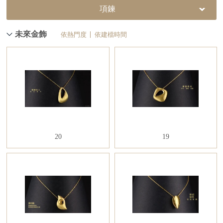
項鍊
未來金飾
依熱門度
依建檔時間
20
19