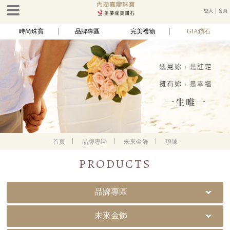
登入
│
會員
時尚珠寶
品牌專區
完美禮物
GIA鑽石
首頁
品牌專區
未來金飾
項鍊
PRODUCTS
品牌專區
未來金飾