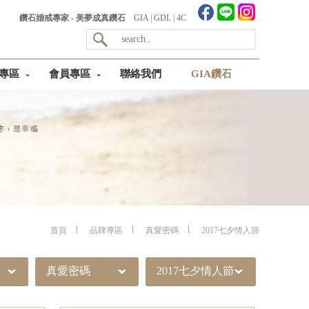
鑽石婚戒專家 - 美夢成真鑽石
GIA
|
GDL
|
4C
專區
會員專區
聯絡我們
GIA鑽石
首頁
品牌專區
真愛密碼
2017七夕情人節
真愛密碼
2017七夕情人節