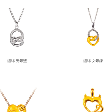
纏綿 男銀墜
纏綿 女銀鍊