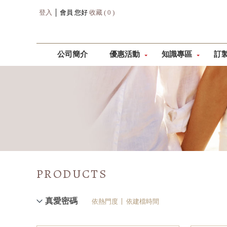
登入
│ 會員 您好
收藏 ( 0 )
公司簡介
優惠活動
知識專區
訂
PRODUCTS
真愛密碼
依熱門度
依建檔時間