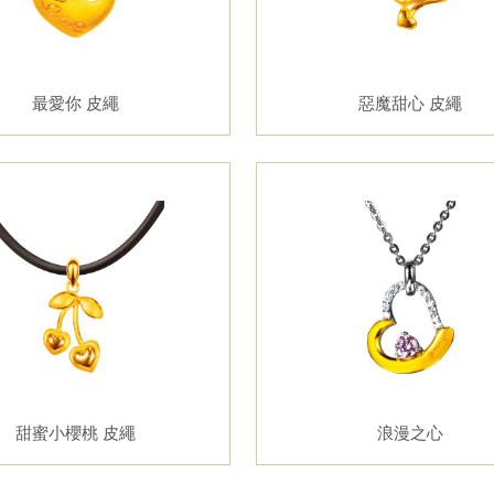
最愛你 皮繩
惡魔甜心 皮繩
甜蜜小櫻桃 皮繩
浪漫之心