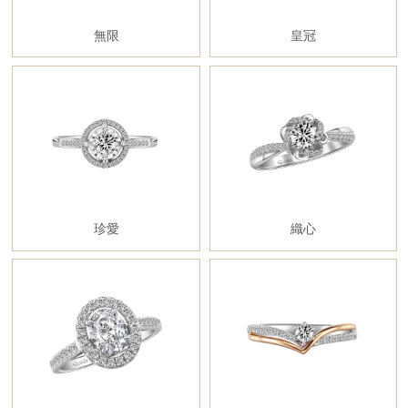
無限
皇冠
珍愛
織心