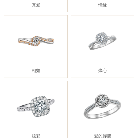
真愛
情緣
相繫
燦心
炫彩
愛的歸屬