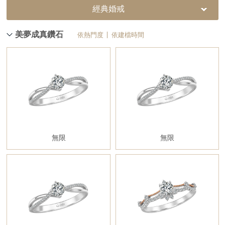
經典婚戒
美夢成真鑽石
依熱門度
依建檔時間
無限
無限