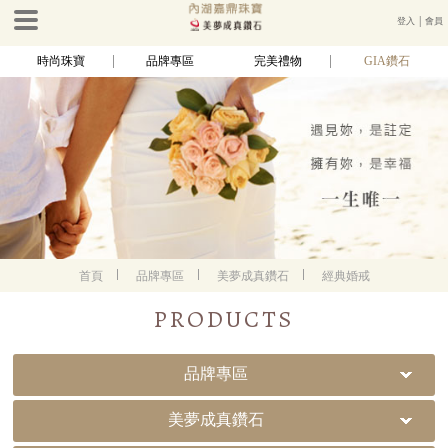
登入
│
會員
時尚珠寶
品牌專區
完美禮物
GIA鑽石
首頁
品牌專區
美夢成真鑽石
經典婚戒
PRODUCTS
品牌專區
美夢成真鑽石